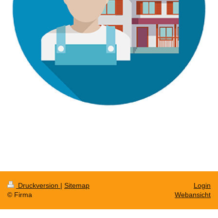
Druckversion
|
Sitemap
Login
© Firma
Webansicht